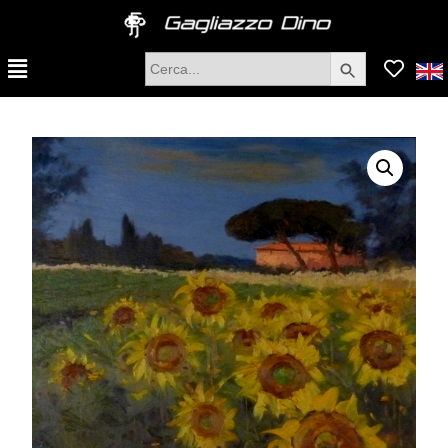
Search Button
Search
for: