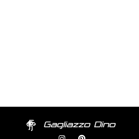
su 5
DE SIMONE 1 50X40
Valutato
0
su 5
DESIO 1 50X70
Valutato
0
ALMARCHE 50X50
su 5
Valutato
0
su 5