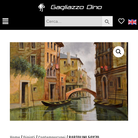
Search Button
Search
for:
Home
/
Dipinti
/
Contemporanei
/ BARTOLINI 50X70