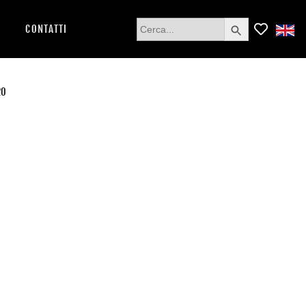
Search Button
Search
CONTATTI
for:
20