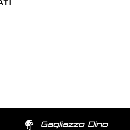
ATI
FABIANI 1 50X70
BOLTON 60X80
to
Valutato
0
su 5