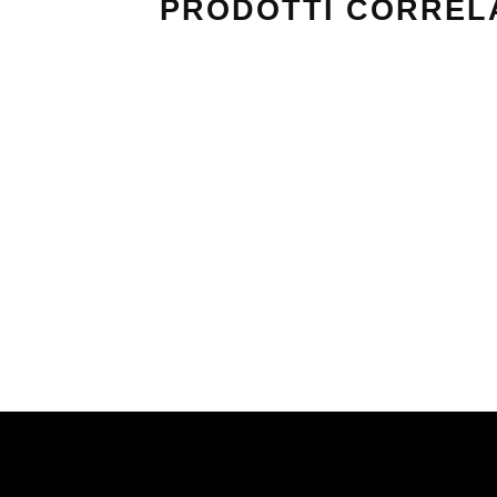
PRODOTTI CORREL
DIP RUSSO 1963 60X80
Valuta
0
su 5
Valutato
0
su 5