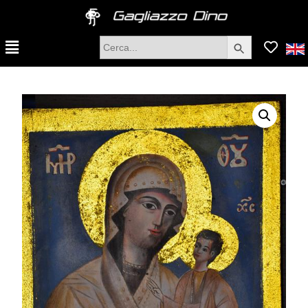
Search Button
Search
for: