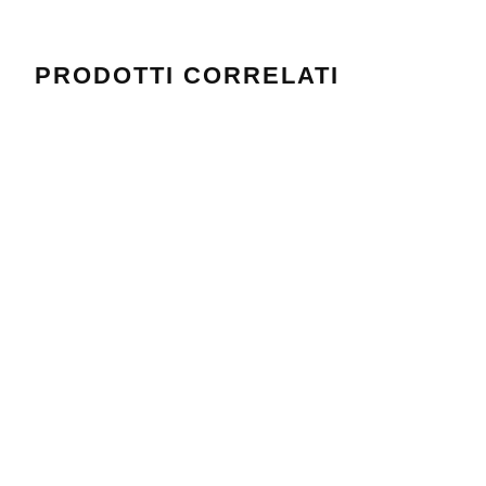
PRODOTTI CORRELATI
DEDOS 5 60X90
DAITAGNA 50X70
Valutato
Valutato
0
0
su 5
su 5