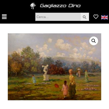
Search Button
Search
for: