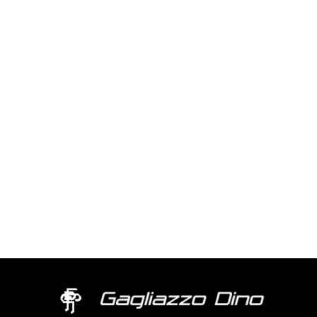
0
Valutato
su 5
0
su 5
CECCON 2 70X100
DAITAGNA 50X70
Valutato
Valutato
0
0
su 5
su 5