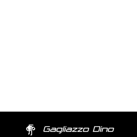
0
0
su 5
su 5
FERRARA 50X70
DE VILLY 1 30X40
Valutato
Valutato
0
0
su 5
su 5