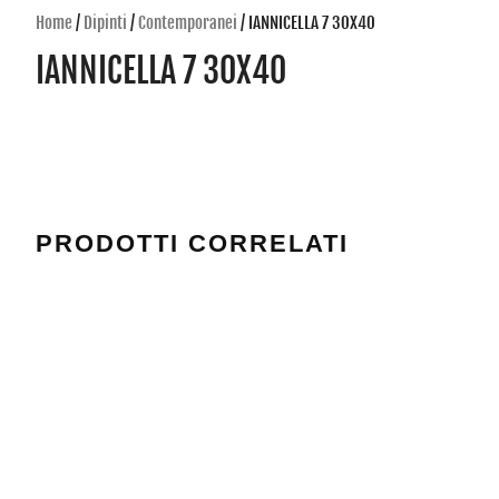
Home
/
Dipinti
/
Contemporanei
/ IANNICELLA 7 30X40
IANNICELLA 7 30X40
PRODOTTI CORRELATI
DE SIMONE 40X50
ANNA SECCHI 50X70
Valutato
Valutato