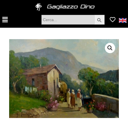
Search Button
Search
for: