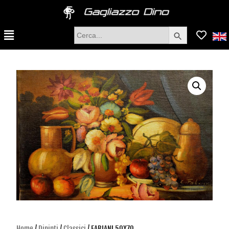
Search Button
Search
for:
Home
/
Dipinti
/
Classici
/ FABIANI 50X70