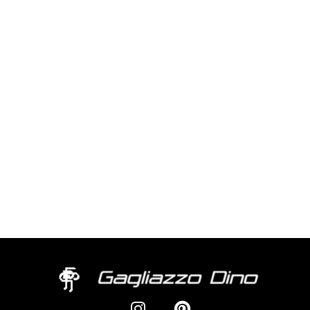
su 5
0
su 5
CARPANELLI 3 50X60
Valutato
0
su 5
DEDOS 3 90X60
Valutato
0
su 5