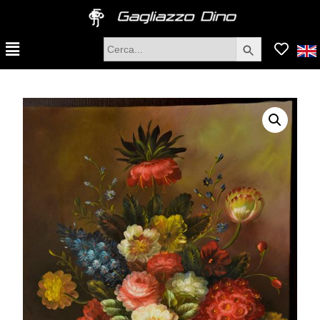
Search Button
Search
for: