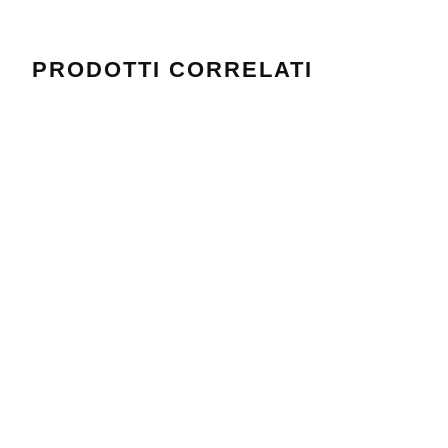
PRODOTTI CORRELATI
DAITAGNA 50X70
DEDOS 4 60X90
Valutato
Valutato
0
0
su 5
su 5