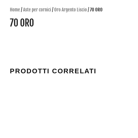
Home
/
Aste per cornici
/
Oro Argento Liscio
/ 70 ORO
70 ORO
PRODOTTI CORRELATI
6651 BLU
520 ARGENTO